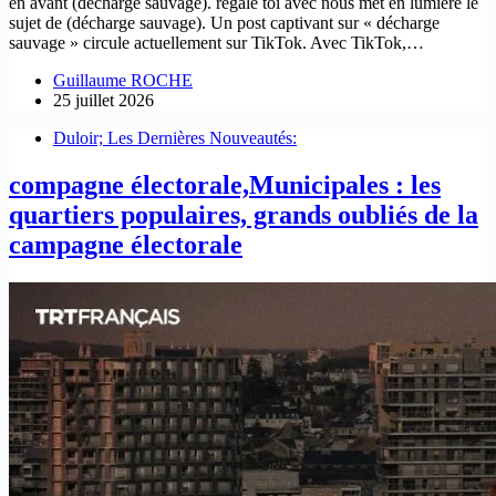
en avant (décharge sauvage). regale toi avec nous met en lumière le
sujet de (décharge sauvage). Un post captivant sur « décharge
sauvage » circule actuellement sur TikTok. Avec TikTok,…
Guillaume ROCHE
25 juillet 2026
Duloir; Les Dernières Nouveautés:
compagne électorale,Municipales : les
quartiers populaires, grands oubliés de la
campagne électorale