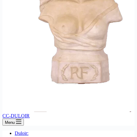
CC-DULOIR
Menu
Duloir: