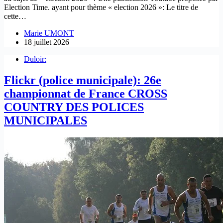
Election Time. ayant pour thème « election 2026 »: Le titre de
cette…
Marie UMONT
18 juillet 2026
Duloir:
Flickr (police municipale): 26e
championnat de France CROSS
COUNTRY DES POLICES
MUNICIPALES