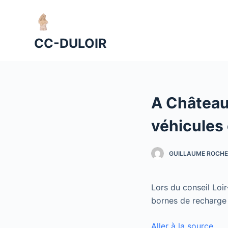
P
a
s
CC-DULOIR
s
e
r
a
A Château
u
c
véhicules 
o
n
GUILLAUME ROCHE
t
e
n
Lors du conseil Loir
u
bornes de recharge 
Aller à la source