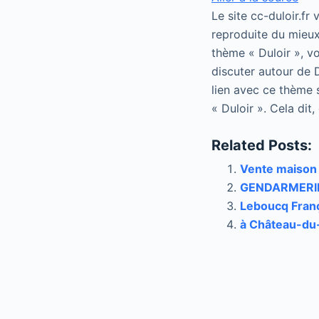
Le site cc-duloir.fr
reproduite du mieux
thème « Duloir », vo
discuter autour de D
lien avec ce thème 
« Duloir ». Cela dit
Related Posts:
Vente maison 
GENDARMERIE 
Leboucq Franç
à Château-du-