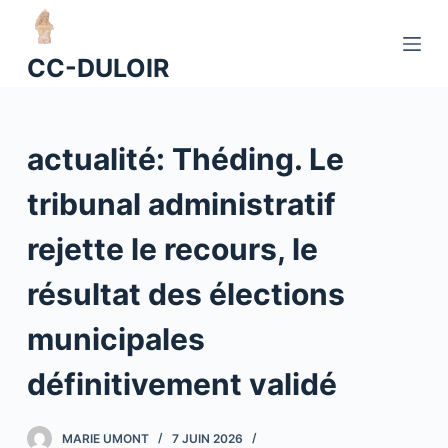
P
a
CC-DULOIR
s
s
e
actualité: Théding. Le
r
a
tribunal administratif
u
c
rejette le recours, le
o
n
résultat des élections
t
municipales
e
n
définitivement validé
u
MARIE UMONT
7 JUIN 2026