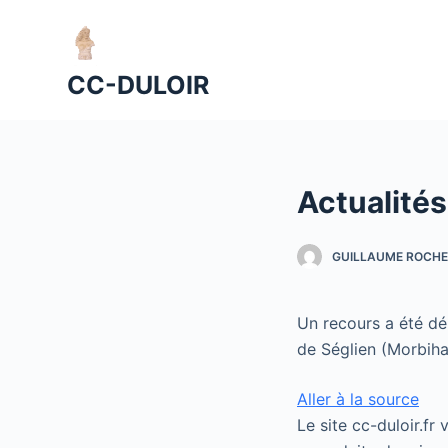
P
a
s
CC-DULOIR
s
e
r
a
Actualités
u
c
o
GUILLAUME ROCHE
n
t
Un recours a été dé
e
de Séglien (Morbih
n
u
Aller à la source
Le site cc-duloir.fr