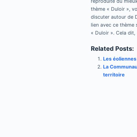
reproduite du mieux
thème « Duloir », vo
discuter autour de D
lien avec ce thème 
« Duloir ». Cela dit
Related Posts:
Les éoliennes 
La Communaut
territoire