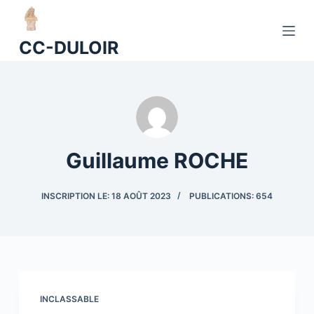
P
a
CC-DULOIR
s
s
e
r
a
u
Guillaume ROCHE
c
o
INSCRIPTION LE: 18 AOÛT 2023
PUBLICATIONS: 654
n
t
e
n
u
INCLASSABLE