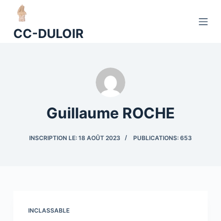
P
a
CC-DULOIR
s
s
e
r
a
u
Guillaume ROCHE
c
o
INSCRIPTION LE: 18 AOÛT 2023
PUBLICATIONS: 653
n
t
e
n
u
INCLASSABLE