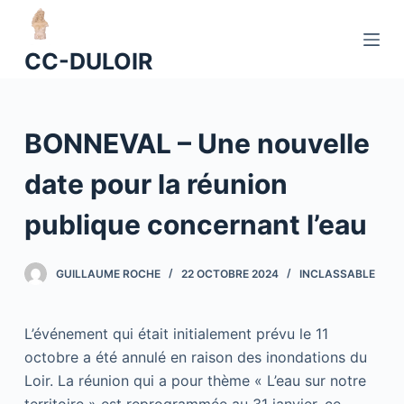
P
a
CC-DULOIR
s
s
e
BONNEVAL – Une nouvelle
r
a
date pour la réunion
u
c
publique concernant l’eau
o
n
GUILLAUME ROCHE
22 OCTOBRE 2024
INCLASSABLE
t
e
n
L’événement qui était initialement prévu le 11
u
octobre a été annulé en raison des inondations du
Loir. La réunion qui a pour thème « L’eau sur notre