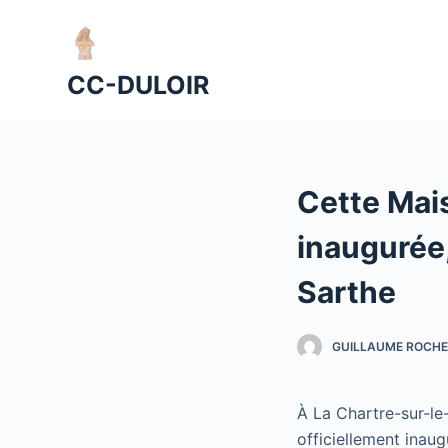
P
a
s
CC-DULOIR
s
e
r
a
Cette Mai
u
c
inaugurée,
o
n
Sarthe
t
e
GUILLAUME ROCHE
n
u
À La Chartre-sur-le
officiellement inaugu