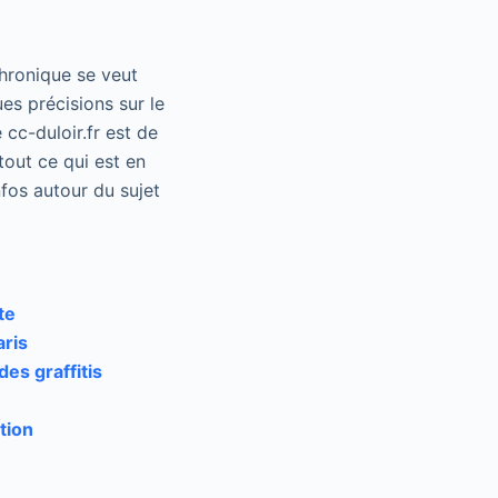
chronique se veut
es précisions sur le
 cc-duloir.fr est de
tout ce qui est en
fos autour du sujet
te
aris
es graffitis
tion