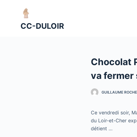
P
a
s
CC-DULOIR
s
e
r
a
Chocolat P
u
c
va fermer
o
n
GUILLAUME ROCHE
t
e
n
Ce vendredi soir, Ma
u
du Loir-et-Cher exp
détient …