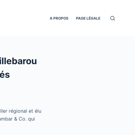
A PROPOS
PAGE LÉGALE
illebarou
cés
ler régional et élu
rambar & Co. qui