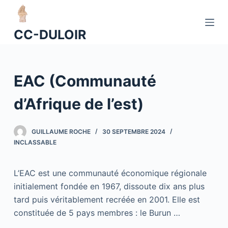
P
a
CC-DULOIR
s
s
e
EAC (Communauté
r
a
d’Afrique de l’est)
u
c
o
GUILLAUME ROCHE
30 SEPTEMBRE 2024
INCLASSABLE
n
t
e
L’EAC est une communauté économique régionale
n
initialement fondée en 1967, dissoute dix ans plus
u
tard puis véritablement recréée en 2001. Elle est
constituée de 5 pays membres : le Burun …