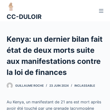
P
a
CC-DULOIR
s
s
e
Kenya: un dernier bilan fait
r
a
état de deux morts suite
u
c
aux manifestations contre
o
n
la loi de finances
t
e
GUILLAUME ROCHE
23 JUIN 2024
INCLASSABLE
n
u
Au Kenya, un manifestant de 21 ans est mort après
avoir été touché par une grenade lacrymogène