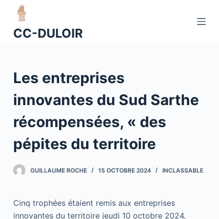
P
a
CC-DULOIR
s
s
e
Les entreprises
r
a
innovantes du Sud Sarthe
u
c
récompensées, « des
o
n
pépites du territoire
t
e
GUILLAUME ROCHE
15 OCTOBRE 2024
INCLASSABLE
n
u
Cinq trophées étaient remis aux entreprises
innovantes du territoire jeudi 10 octobre 2024.