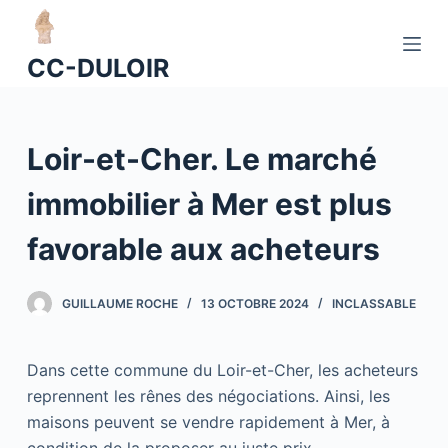
P
a
CC-DULOIR
s
s
e
Loir-et-Cher. Le marché
r
a
immobilier à Mer est plus
u
c
favorable aux acheteurs
o
n
GUILLAUME ROCHE
13 OCTOBRE 2024
INCLASSABLE
t
e
n
Dans cette commune du Loir-et-Cher, les acheteurs
u
reprennent les rênes des négociations. Ainsi, les
maisons peuvent se vendre rapidement à Mer, à