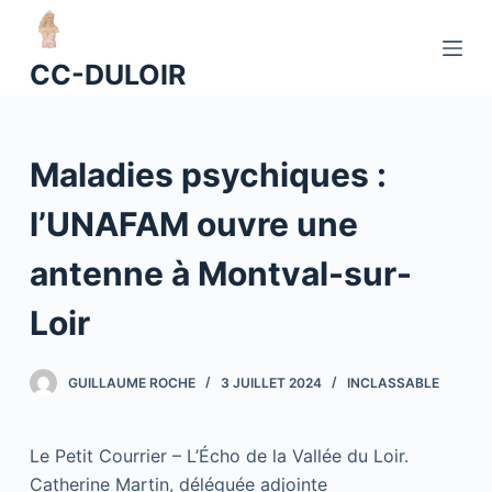
P
a
CC-DULOIR
s
s
e
Maladies psychiques :
r
a
l’UNAFAM ouvre une
u
c
antenne à Montval-sur-
o
n
Loir
t
e
GUILLAUME ROCHE
3 JUILLET 2024
INCLASSABLE
n
u
Le Petit Courrier – L’Écho de la Vallée du Loir.
Catherine Martin, déléguée adjointe