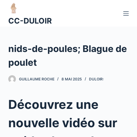
P
a
CC-DULOIR
s
s
e
nids-de-poules; Blague de
r
a
poulet
u
c
o
GUILLAUME ROCHE
8 MAI 2025
DULOIR:
n
t
Découvrez une
e
n
u
nouvelle vidéo sur