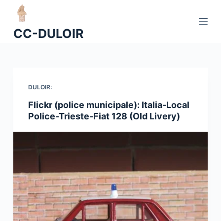
P
a
CC-DULOIR
s
s
e
r
a
DULOIR:
u
Flickr (police municipale): Italia-Local
c
Police-Trieste-Fiat 128 (Old Livery)
o
n
t
e
n
u