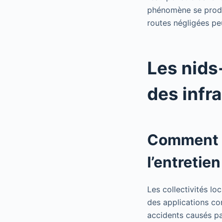
phénomène se produi
routes négligées pe
Les nids
des infr
Comment le
l’entretie
Les collectivités lo
des applications co
accidents causés pa