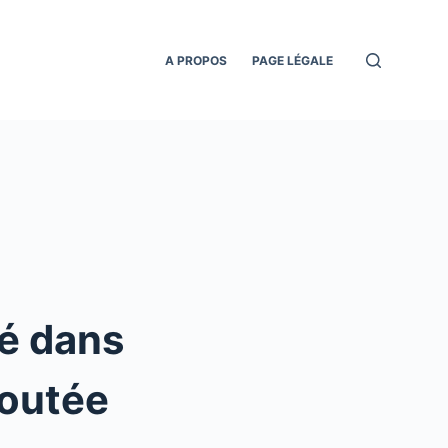
A PROPOS
PAGE LÉGALE
té dans
joutée