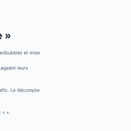
e »
Redbubble) et mise
tageant leurs
trafic. Le décompte
: «
».