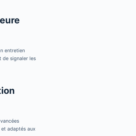
leure
n entretien
 de signaler les
tion
 avancées
 et adaptés aux