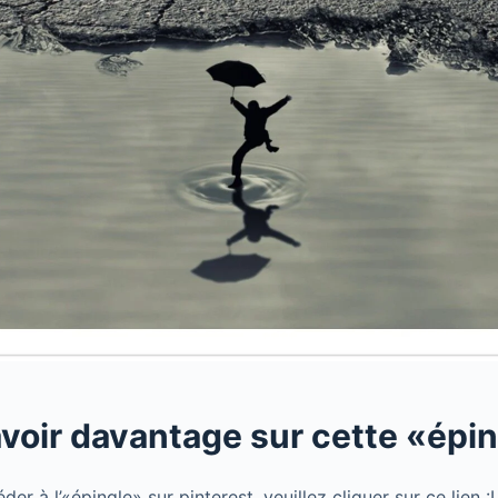
voir davantage sur cette «épin
er à l’«épingle» sur pinterest, veuillez cliquer sur ce lien :