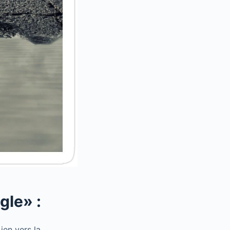
gle» :
Lien vers la