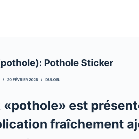
(pothole): Pothole Sticker
20 FÉVRIER 2025
DULOIR:
t «pothole» est présen
lication fraîchement a