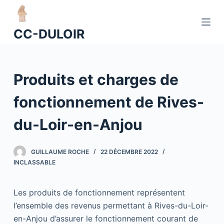
P
a
CC-DULOIR
s
s
e
Produits et charges de
r
a
fonctionnement de Rives-
u
c
du-Loir-en-Anjou
o
n
GUILLAUME ROCHE
22 DÉCEMBRE 2022
t
INCLASSABLE
e
n
Les produits de fonctionnement représentent
u
l’ensemble des revenus permettant à Rives-du-Loir-
en-Anjou d’assurer le fonctionnement courant de