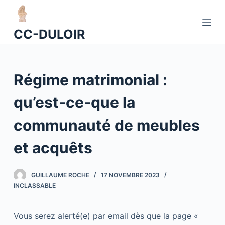
P
a
CC-DULOIR
s
s
e
Régime matrimonial :
r
a
qu’est-ce-que la
u
c
communauté de meubles
o
n
et acquêts
t
e
GUILLAUME ROCHE
17 NOVEMBRE 2023
n
INCLASSABLE
u
Vous serez alerté(e) par email dès que la page «