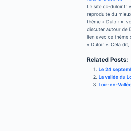
Le site cc-duloir.fr
reproduite du mieux
thème « Duloir », vo
discuter autour de D
lien avec ce thème 
« Duloir ». Cela dit
Related Posts:
Le 24 septembr
La vallée du L
Loir-en-Vallé