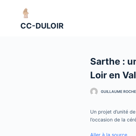
P
a
s
CC-DULOIR
s
e
r
a
Sarthe : u
u
c
Loir en Va
o
n
GUILLAUME ROCHE
t
e
n
Un projet d’unité de
u
l’occasion de la cér
Aller à la source