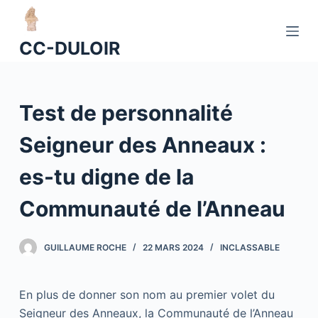
P
a
CC-DULOIR
s
s
e
Test de personnalité
r
a
Seigneur des Anneaux :
u
c
es-tu digne de la
o
n
Communauté de l’Anneau
t
e
GUILLAUME ROCHE
22 MARS 2024
INCLASSABLE
n
u
En plus de donner son nom au premier volet du
Seigneur des Anneaux, la Communauté de l’Anneau