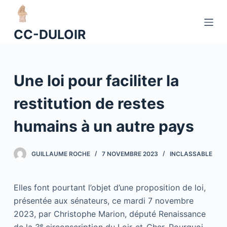
P
a
CC-DULOIR
s
s
e
Une loi pour faciliter la
r
a
restitution de restes
u
c
humains à un autre pays
o
n
GUILLAUME ROCHE
7 NOVEMBRE 2023
INCLASSABLE
t
e
n
Elles font pourtant l’objet d’une proposition de loi,
u
présentée aux sénateurs, ce mardi 7 novembre
2023, par Christophe Marion, député Renaissance