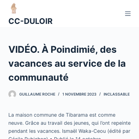
P
a
CC-DULOIR
s
s
e
VIDÉO. À Poindimié, des
r
a
vacances au service de la
u
c
communauté
o
n
GUILLAUME ROCHE
1 NOVEMBRE 2023
INCLASSABLE
t
e
n
La maison commune de Tibarama est comme
u
neuve. Grâce au travail des jeunes, qui l’ont repeinte
pendant les vacances. Ismaël Waka-Ceou (édité par