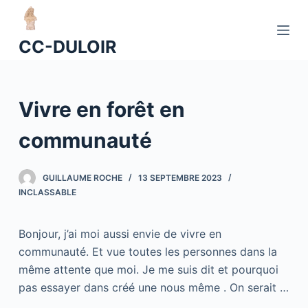
P
a
CC-DULOIR
s
s
e
Vivre en forêt en
r
a
communauté
u
c
o
GUILLAUME ROCHE
13 SEPTEMBRE 2023
INCLASSABLE
n
t
e
Bonjour, j’ai moi aussi envie de vivre en
n
communauté. Et vue toutes les personnes dans la
u
même attente que moi. Je me suis dit et pourquoi
pas essayer dans créé une nous même . On serait …