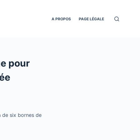
A PROPOS
PAGE LÉGALE
ge pour
lée
n de six bornes de