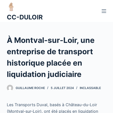
P
a
CC-DULOIR
s
s
e
À Montval-sur-Loir, une
r
a
entreprise de transport
u
c
historique placée en
o
n
liquidation judiciaire
t
e
GUILLAUME ROCHE
5 JUILLET 2024
INCLASSABLE
n
u
Les Transports Duval, basés à Château-du-Loir
(Montval-sur-Loir), ont été placés en liquidation