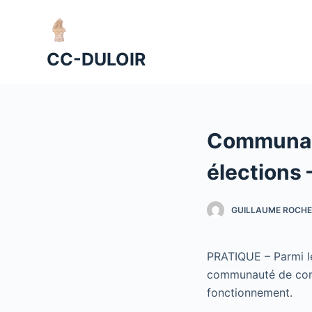
P
a
s
CC-DULOIR
s
e
r
a
Communaut
u
c
élections 
o
n
GUILLAUME ROCHE
t
e
n
PRATIQUE – Parmi le
u
communauté de commu
fonctionnement.