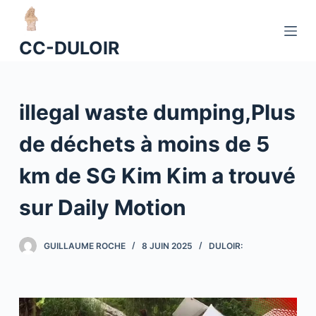
P
a
CC-DULOIR
s
s
e
illegal waste dumping,Plus
r
a
de déchets à moins de 5
u
c
km de SG Kim Kim a trouvé
o
n
sur Daily Motion
t
e
GUILLAUME ROCHE
8 JUIN 2025
DULOIR:
n
u